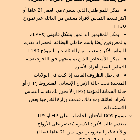
يمكن للمواطنين الذين يبلغون من العمر 21 عامًا أو
أكثر تقديم التماس لأفراد معينين من العائلة عبر نموذج
I-130
يمكن للمقيمين الدائمين بشكل قانوني (LPRs)،
والمعروفين أيضًا باسم حاملي البطاقة الخضراء، تقديم
التماس لأفراد معينين من العائلة عبر النموذج I-130
يمكن للأشخاص الذين تم منحهم حق اللجوء تقديم
التماس لبعض أفراد الأسرة
في ظل الظروف العادية إذا كنت في الولايات
المتحدة تحت حالة الإفراج الإنساني المشروط (HP) أو
حالة الحماية المؤقتة (TPS) لا يجوز لك تقديم التماس
لأفراد العائلة. ومع ذلك، قدمت وزارة الخارجية بعض
الاستثناءات:
تسمح DOS للأفغان الحاصلين على HP أو TPS
بتقديم طلب لأفراد الأسرة (يقتصر على الأزواج
والأبناء غير المتزوجين دون سن 21 عامًا فقط!)
عن طريق ملء DS4317.