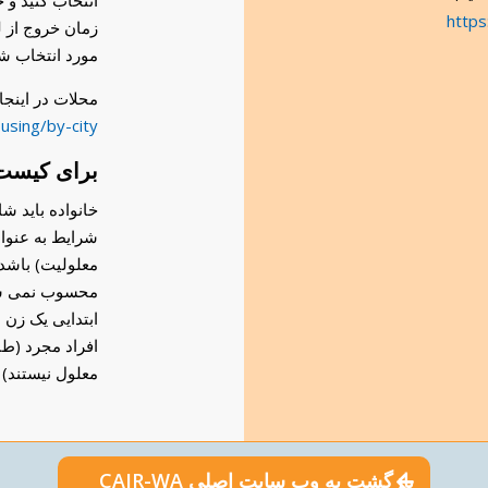
انتخاب کنید و 
https
زمان خروج از ل
مورد انتخاب 
محلات در اینج
using/by-city
برای کیست
معلولیت) باشد
محسوب نمی شود
ابتدایی یک زن ب
افراد مجرد (طب
معلول نیستند) 
بازگشت به وب سایت اصلی CAIR-WA