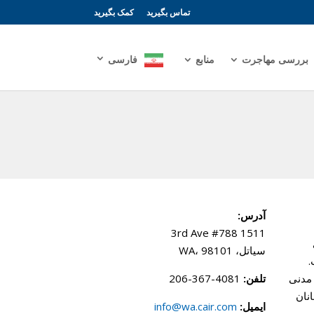
تماس بگیرید
کمک بگیرید
بررسی مهاجرت
منابع
فارسی
آدرس:
1511 3rd Ave #788
ی
سیاتل، WA، 98101
ست.
 آزادی های مدنی
تلفن:
4081-367-206
مانان
ایمیل:
info@wa.cair.com