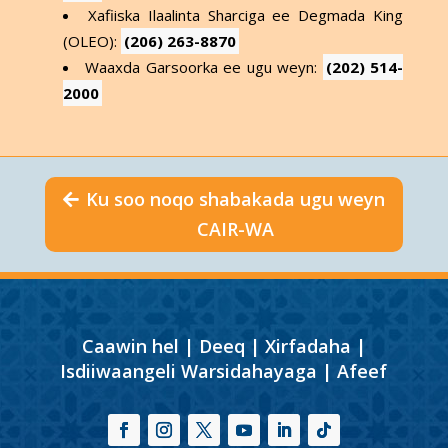
Xafiiska Ilaalinta Sharciga ee Degmada King
(OLEO):
(206) 263-8870
Waaxda Garsoorka ee ugu weyn:
(202) 514-
2000
Ku soo noqo shabakada ugu weyn
CAIR-WA
Caawin hel
|
Deeq
|
Xirfadaha
|
Isdiiwaangeli Warsidahayaga
|
Afeef