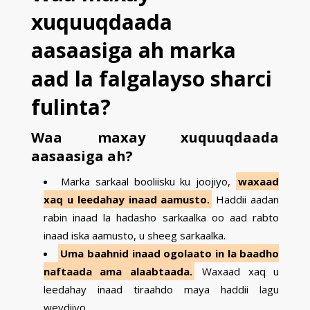
xuquuqdaada
aasaasiga ah marka
aad la falgalayso sharci
fulinta?
Waa maxay xuquuqdaada
aasaasiga ah?
Marka sarkaal booliisku ku joojiyo,
waxaad
xaq u leedahay inaad aamusto.
Haddii aadan
rabin inaad la hadasho sarkaalka oo aad rabto
inaad iska aamusto, u sheeg sarkaalka.
Uma baahnid inaad ogolaato in la baadho
naftaada ama alaabtaada.
Waxaad xaq u
leedahay inaad tiraahdo maya haddii lagu
weydiiyo.