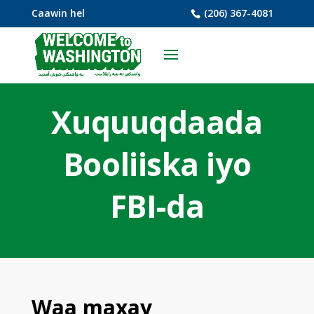
Caawin hel
(206) 367-4081
Xuquuqdaada
Booliiska iyo
FBI-da
Waa maxay