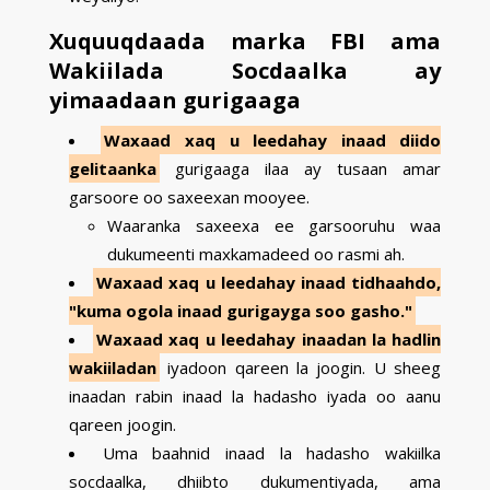
Xuquuqdaada marka FBI ama
Wakiilada Socdaalka ay
yimaadaan gurigaaga
Waxaad xaq u leedahay inaad diido
gelitaanka
gurigaaga ilaa ay tusaan amar
garsoore oo saxeexan mooyee.
Waaranka saxeexa ee garsooruhu waa
dukumeenti maxkamadeed oo rasmi ah.
Waxaad xaq u leedahay inaad tidhaahdo,
"kuma ogola inaad gurigayga soo gasho."
Waxaad xaq u leedahay inaadan la hadlin
wakiiladan
iyadoon qareen la joogin. U sheeg
inaadan rabin inaad la hadasho iyada oo aanu
qareen joogin.
Uma baahnid inaad la hadasho wakiilka
socdaalka, dhiibto dukumentiyada, ama